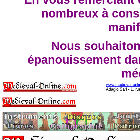
nombreux à consu
manif
Nous souhaiton
épanouissement dan
mé
www.medieval-onl
Adagio Sarl - 1, r