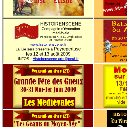
HISTOIRENSCENE
Compagnie d’évocation
médiévale
Périodes du XIIè au XVIè siècle
et Piraterie XVIIIè
www.histoirenscene.fr
Peyrepertuse
La Cie sera présente à
les 12 et 13 août 2009
INFOS :
Histoirenscene.arts@neuf.fr