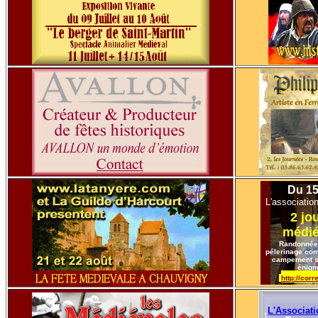
Du 15 
L'associati
2 jo
médié
Randonnée, 
pélerinage com
campement so
énigme
http://cor
L'Associati