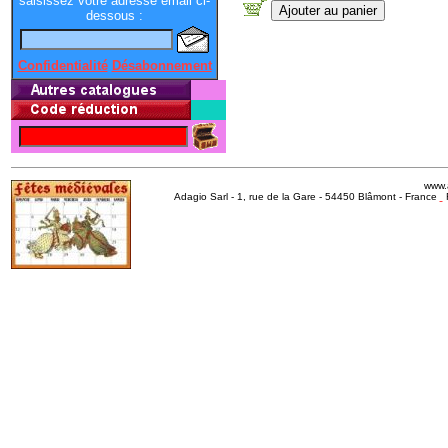
saisissez votre adresse email ci-
dessous :
Confidentialité
Désabonnement
www.
Adagio Sarl - 1, rue de la Gare - 54450 Blâmont - France
R