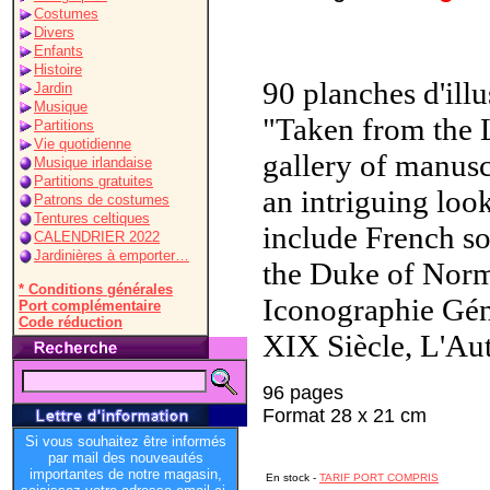
Costumes
Divers
Enfants
Histoire
90 planches d'illu
Jardin
Musique
"Taken from the 
Partitions
Vie quotidienne
gallery of manuscri
Musique irlandaise
Partitions gratuites
an intriguing loo
Patrons de costumes
Tentures celtiques
include French so
CALENDRIER 2022
Jardinières à emporter…
the Duke of Norm
* Conditions générales
Iconographie Gé
Port complémentaire
Code réduction
XIX Siècle, L'Aut
96 pages
Format 28 x 21 cm
Si vous souhaitez être informés
par mail des nouveautés
importantes de notre magasin,
En stock -
TARIF PORT COMPRIS