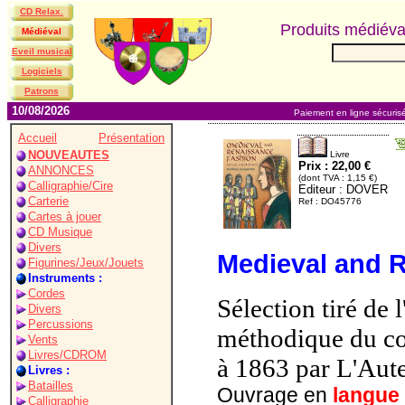
CD Relax.
Produits médiév
Médiéval
Eveil musical
Logiciels
Patrons
10/08/2026
Paiement en ligne sécuris
Accueil
Présentation
NOUVEAUTES
Livre
Prix : 22,00 €
ANNONCES
(dont TVA : 1,15 €)
Calligraphie/Cire
Editeur : DOVER
Carterie
Ref : DO45776
Cartes à jouer
CD Musique
Divers
Medieval and 
Figurines/Jeux/Jouets
Instruments :
Cordes
Sélection tiré de 
Divers
Percussions
méthodique du co
Vents
Livres/CDROM
à 1863 par L'Aute
Livres :
Batailles
Ouvrage en
langue
Calligraphie