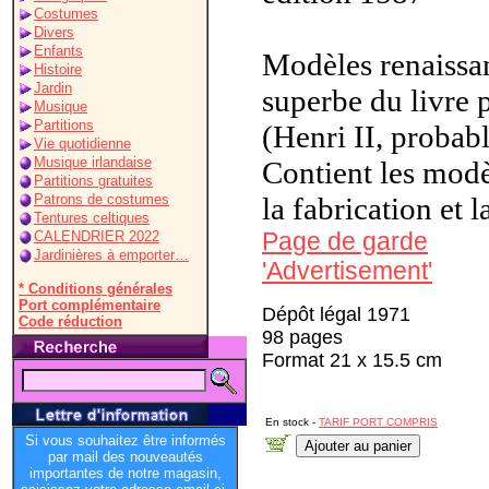
Costumes
Divers
Enfants
Modèles renaissan
Histoire
Jardin
superbe du livre 
Musique
Partitions
(Henri II, probab
Vie quotidienne
Musique irlandaise
Contient les modè
Partitions gratuites
Patrons de costumes
la fabrication et l
Tentures celtiques
Page de garde
CALENDRIER 2022
Jardinières à emporter…
'Advertisement'
* Conditions générales
Port complémentaire
Dépôt légal 1971
Code réduction
98 pages
Format 21 x 15.5 cm
En stock -
TARIF PORT COMPRIS
Si vous souhaitez être informés
par mail des nouveautés
importantes de notre magasin,