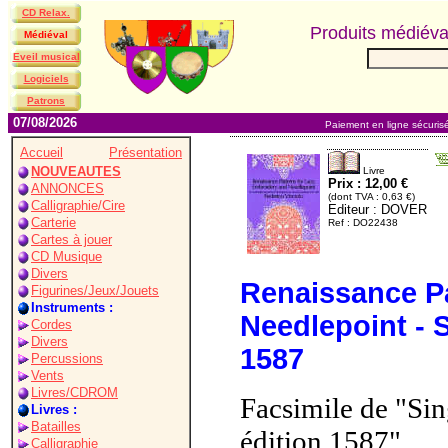
CD Relax.
Produits médiév
Médiéval
Eveil musical
Logiciels
Patrons
07/08/2026
Paiement en ligne sécuris
Accueil
Présentation
NOUVEAUTES
Livre
Prix : 12,00 €
ANNONCES
(dont TVA : 0,63 €)
Calligraphie/Cire
Editeur : DOVER
Carterie
Ref : DO22438
Cartes à jouer
CD Musique
Divers
Renaissance Pa
Figurines/Jeux/Jouets
Instruments :
Needlepoint - 
Cordes
Divers
1587
Percussions
Vents
Livres/CDROM
Facsimile de "Sin
Livres :
Batailles
édition 1587"
Calligraphie