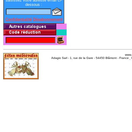
saisissez votre adresse email ci-
dessous :
Confidentialité
Désabonnement
www.
Adagio Sarl - 1, rue de la Gare - 54450 Blâmont - France
R