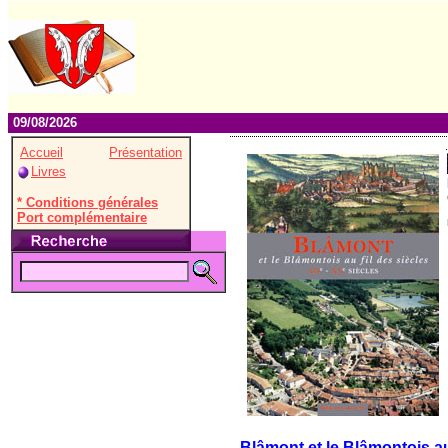
09/08/2026
Accueil
Présentation
Livres
* Conditions générales
Port complémentaire
Blâmont et le Blâmontois au 