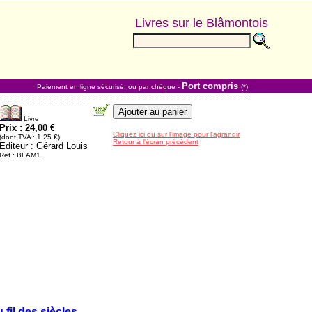
Livres sur le Blâmontois
Port compris
Paiement en ligne sécurisé, ou par chèque -
(*)
Livre
Prix : 24,00 €
Cliquez ici ou sur l'image pour l'agrandir
(dont TVA : 1,25 €)
Retour à l'écran précédent
Editeur : Gérard Louis
Ref : BLAM1
fil des siècles