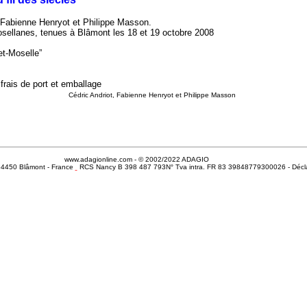
, Fabienne Henryot et Philippe Masson.
sellanes, tenues à Blâmont les 18 et 19 octobre 2008
et-Moselle”
 frais de port et emballage
Cédric Andriot, Fabienne Henryot et Philippe Masson
www.adagionline.com - © 2002/2022 ADAGIO
- 54450 Blâmont - France
RCS Nancy B 398 487 793N° Tva intra. FR 83 39848779300026 - Décla