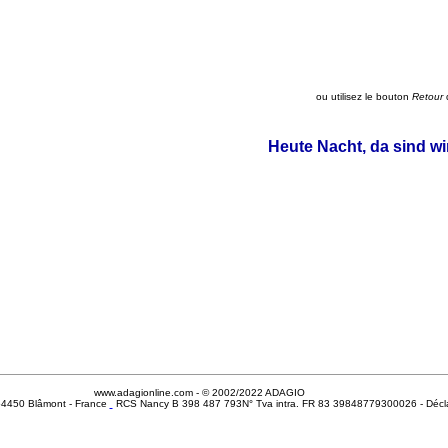
ou utilisez le bouton
Retour
d
Heute Nacht, da sind wi
www.adagionline.com - © 2002/2022 ADAGIO
- 54450 Blâmont - France
RCS Nancy B 398 487 793N° Tva intra. FR 83 39848779300026 - Décla