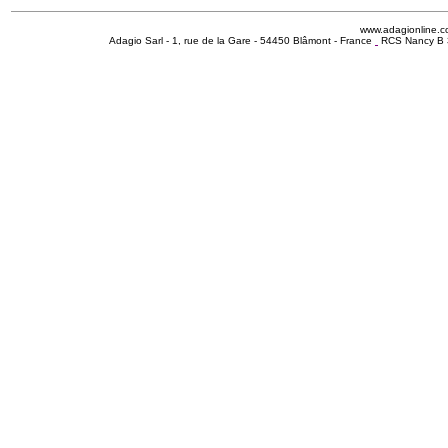
www.adagionline.
Adagio Sarl - 1, rue de la Gare - 54450 Blâmont - France
RCS Nancy B 3