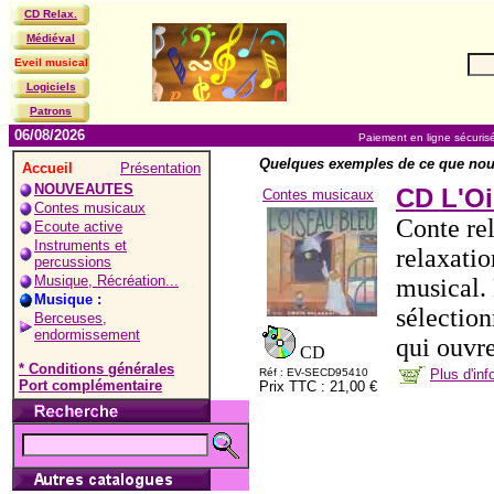
CD Relax.
Médiéval
Eveil musical
Logiciels
Patrons
06/08/2026
Paiement en ligne sécuris
Quelques exemples de ce que nou
Accueil
Présentation
NOUVEAUTES
CD L'Oi
Contes musicaux
Contes musicaux
Conte rel
Ecoute active
Instruments et
relaxatio
percussions
Musique, Récréation...
musical. 
Musique :
sélectio
Berceuses,
endormissement
qui ouvre
CD
* Conditions générales
Réf : EV-SECD95410
Plus d'in
Port complémentaire
Prix TTC : 21,00 €