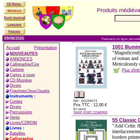
CD Relax.
Produits médiév
Médiéval
Eveil musical
Logiciels
Patrons
09/08/2026
Paiement en ligne sécuris
1001 Illumin
Accueil
Présentation
"Magnificentl
NOUVEAUTES
of roman and 
ANNONCES
Meticulously c
Calligraphie/Cire
Carterie
Plus d'in
Cartes à jouer
CD Musique
Divers
Figurines/Jeux/Jouets
Instruments :
Cordes
Réf : DO256073
Prix TTC : 12,00 €
Divers
En stock
Percussions
TARIF PORT COMPRIS
Vents
55 Classic 
Livres/CDROM
"Add Celtic fl
Livres :
interlacement
Batailles
borders printe
Calligraphie