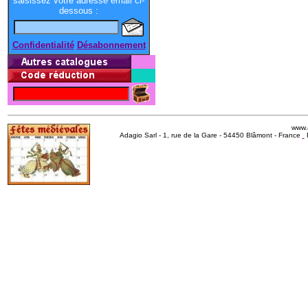
saisissez votre adresse email ci-
dessous :
Confidentialité
Désabonnement
www.
Adagio Sarl - 1, rue de la Gare - 54450 Blâmont - France
R