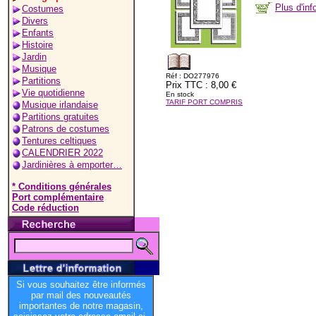
Plus d'in
Costumes
Divers
Enfants
Histoire
Jardin
Musique
Réf : DO277976
Partitions
Prix TTC : 8,00 €
Vie quotidienne
En stock
TARIF PORT COMPRIS
Musique irlandaise
Partitions gratuites
Patrons de costumes
Tentures celtiques
CALENDRIER 2022
Jardinières à emporter…
* Conditions générales
Port complémentaire
Code réduction
Si vous souhaitez être informés
par mail des nouveautés
importantes de notre magasin,