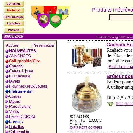
CD Relax.
Produits médiév
Médiéval
Eveil musical
Logiciels
Patrons
09/08/2026
Paiement en ligne sécuris
Cachets Ecr
Accueil
Présentation
Réalisez vous
NOUVEAUTES
de bâtons de c
ANNONCES
cm Taille cache
Calligraphie/Cire
Carterie
Plus d'infor
Cartes à jouer
CD Musique
Brûleur pou
Divers
Brûleur pour c
Figurines/Jeux/Jouets
A utiliser uni
Instruments :
Cordes
Dim. 4,8 x 3,
Divers
Plus d'in
Percussions
Vents
Livres/CDROM
Réf : AL72602
Prix TTC : 10,00 €
Livres :
En stock
Batailles
TARIF PORT COMPRIS
Calligraphie