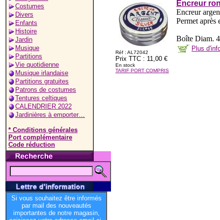
Encreur ro
Costumes
Encreur argent
Divers
Permet après e
Enfants
Histoire
Boîte Diam. 4
Jardin
Musique
Plus d'in
Réf : AL72042
Partitions
Prix TTC : 11,00 €
Vie quotidienne
En stock
TARIF PORT COMPRIS
Musique irlandaise
Partitions gratuites
Patrons de costumes
Tentures celtiques
CALENDRIER 2022
Jardinières à emporter…
* Conditions générales
Port complémentaire
Code réduction
Si vous souhaitez être informés
par mail des nouveautés
importantes de notre magasin,