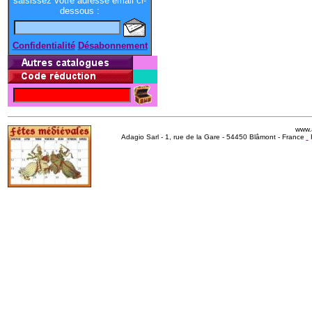
saisissez votre adresse email ci-
dessous :
Confidentialité
Désabonnement
www.
Adagio Sarl - 1, rue de la Gare - 54450 Blâmont - France
R