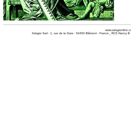
www.adagionline.
Adagio Sarl - 1, rue de la Gare - 54450 Blâmont - France
RCS Nancy B 3